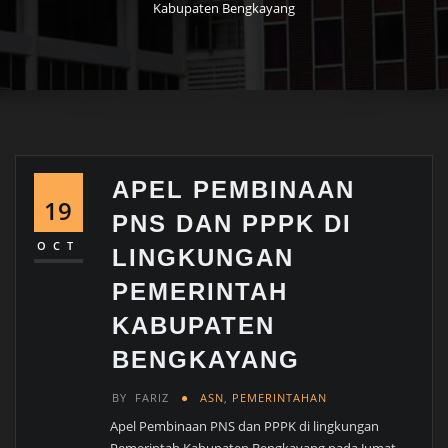
Kabupaten Bengkayang
APEL PEMBINAAN
19
PNS DAN PPPK DI
OCT
LINGKUNGAN
PEMERINTAH
KABUPATEN
BENGKAYANG
BY
FARIZ
ASN
,
PEMERINTAHAN
Apel Pembinaan PNS dan PPPK di lingkungan
Pemerintah Kabupaten Bengkayang pada Jumat,