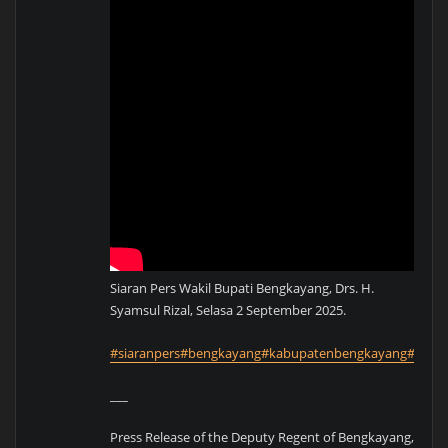
Siaran Pers Wakil Bupati Bengkayang, Drs. H.
Syamsul Rizal, Selasa 2 September 2025.
#siaranpers
#bengkayang
#kabupatenbengkayang
#disk
___
Press Release of the Deputy Regent of Bengkayang,