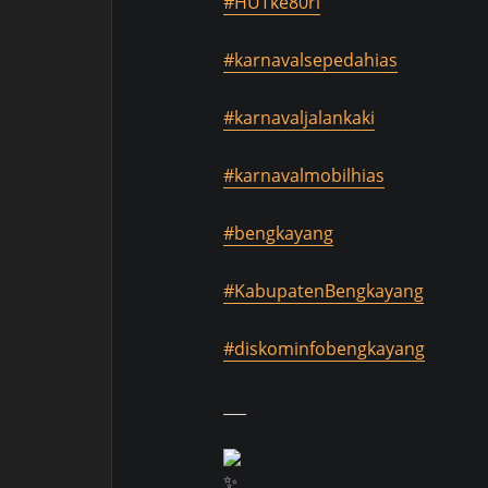
#HUTke80ri
#karnavalsepedahias
#karnavaljalankaki
#karnavalmobilhias
#bengkayang
#KabupatenBengkayang
#diskominfobengkayang
___