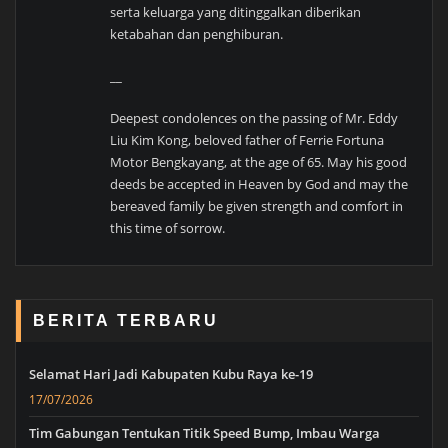
serta keluarga yang ditinggalkan diberikan
ketabahan dan penghiburan.
__
Deepest condolences on the passing of Mr. Eddy
Liu Kim Kong, beloved father of Ferrie Fortuna
Motor Bengkayang, at the age of 65. May his good
deeds be accepted in Heaven by God and may the
bereaved family be given strength and comfort in
this time of sorrow.
BERITA TERBARU
Selamat Hari Jadi Kabupaten Kubu Raya ke-19
17/07/2026
Tim Gabungan Tentukan Titik Speed Bump, Imbau Warga