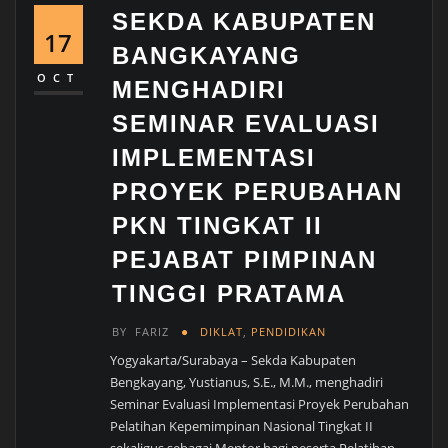
SEKDA KABUPATEN
17
BANGKAYANG
OCT
MENGHADIRI
SEMINAR EVALUASI
IMPLEMENTASI
PROYEK PERUBAHAN
PKN TINGKAT II
PEJABAT PIMPINAN
TINGGI PRATAMA
BY
FARIZ
DIKLAT
,
PENDIDIKAN
Yogyakarta/Surabaya – Sekda Kabupaten
Bengkayang, Yustianus, S.E., M.M., menghadiri
Seminar Evaluasi Implementasi Proyek Perubahan
Pelatihan Kepemimpinan Nasional Tingkat II
sekaligus sebagai Mentor bagi peserta Pelatihan