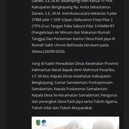
Darwis, S.E.,M.M. didampingi oleh Ketua TP PKK
Kabupaten Bengkayang Ny. Anita Sebastianus
Darwis, S.E., M.M. membuka acara deklarasi 3 pilar
STBM pilar 1 ODF (Open Defecation Free) Pilar 2
CTPS (Cuci Tangan Pake Sabun) Pilar 3 PAMM-RT
(Pengelolaan Air Minum dan Makanan Rumah
Tangga) Dan Peresmian Kantor Desa Pasti Jaya di
Rumah Sakit Umum Bethesda Serukam pada
Selasa (24/09/2024).
Yang di hadiri Perwakilan Dinas Kesehatan Provinsi
Kalimantan Barat Bapak Amir Mahmud Pasaribu,
S.T.,M.Kes; Kepala Dinas Kesehatan Kabupaten
Bengkayang; Camat Samalantan; Forkopimcam
Samalantan; Kepala Puskesmas Samalantan;
Kepala Desa Se-Kecamatan Samalantan; Pengurus
dan perangkat Desa Pasti Jaya serta Tokoh Agama,
Tokoh Adat dan Tokoh Masyarakat.