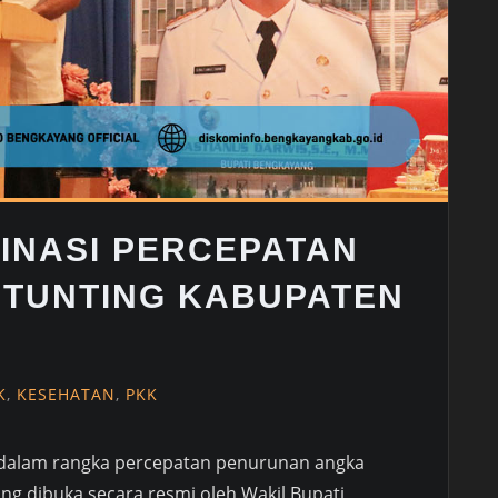
INASI PERCEPATAN
TUNTING KABUPATEN
K
,
KESEHATAN
,
PKK
 dalam rangka percepatan penurunan angka
ng dibuka secara resmi oleh Wakil Bupati