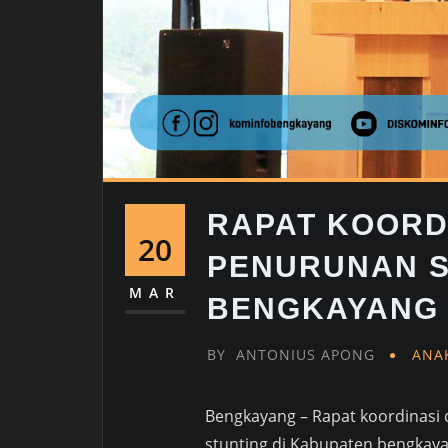
RAPAT KOORD
20
PENURUNAN S
MAR
BENGKAYANG
BY
ANTONIUS APONG
ANA
Bengkayang – Rapat koordinasi
stunting di Kabupaten bengkaya