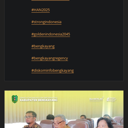
#HAN2025
#strongindonesia
#goldenindonesia2045
#bengkayang
#bengkayangregency
#diskominfobengkayang