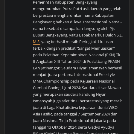
Pemerintah Kabupaten Bengkayang
mengumumkan Putra Putri asli daerah yang telah
berprestasi mengharumkan nama Kabupaten
Bengkayang bahkan di level Internasional. Nama –
nama tersebut disampaikan langsung oleh Pjs
Bupati Bengkayang, yaitu Bapak Markus Dalon S.E.,
M.Si
yang berhasil meraih Peringkat 1 lulusan
terbaik dengan predikat “Sangat Memuaskan”
pada Pelatihan Kepemimpinan Nasional (PKN) Tk.
II Angkatan XIII Tahun 2024 di Puslatbang PKASN
LAN Jatinangor; Saudara Hiyar Ismansyah berhasil
menjadi juara pertama Internasional Freestyle
MMA Championship pada Kejuaraan Nasional
Combat Boxing 1 Juni 2024; Saudara Hisar Mawan
yang merupakan saudara kandung Hiyar
Ismansyah juga atlet tinju berprestasi yang meraih
juara di Laga Khatulistiwa kejuaraan dunia WBO
Asia Fasific, pada tanggal 7 September 2024 dan
Juara Nasional Tinju Profesional di Jakarta pada
tanggal 13 Oktober 2024; serta Gladys Ayudya
Rifian (SMAS Harapan Bangsa Samalantan) yang