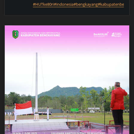
#HUTke80ri
#indonesia
#bengkayang
#kabupatenbengka