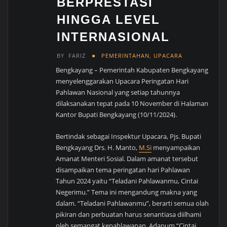
BERPRESTASI
HINGGA LEVEL
INTERNASIONAL
BY
FARIZ
PEMERINTAHAN
,
UPACARA
Bengkayang – Pemerintah Kabupaten Bengkayang
menyelenggarakan Upacara Peringatan Hari
Pahlawan Nasional yang setiap tahunnya
dilaksanakan tepat pada 10 November di Halaman
Kantor Bupati Bengkayang (10/11/2024).
Bertindak sebagai Inspektur Upacara, Pjs. Bupati
Bengkayang Drs. H. Manto,
M.Si
menyampaikan
Amanat Menteri Sosial. Dalam amanat tersebut
disampaikan tema peringatan hari Pahlawan
Tahun 2024 yaitu “Teladani Pahlawanmu, Cintai
Negerimu.” Tema ini mengandung makna yang
dalam. “Teladani Pahlawanmu”, berarti semua olah
pikiran dan perbuatan harus senantiasa diilhami
oleh semangat kepahlawanan. Adapum “Cintai